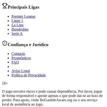
Principais Ligas
Premier League
Ligue 1
La Liga
Bundesliga
Serie A
Confiança e Jurídico
Contacto
Prognósticos
FAQ
Aviso Legal
Política de Privacidade
18+
O jogo envolve riscos e pode causar dependência. Por favor, jogue
de forma responsável e aposte apenas o que pode dar-se ao luxo de
perder. Para apoio, visite BeGambleAware.org ou o seu serviço
local de assistência ao jogo.