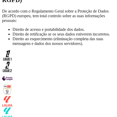
De acordo com o Regulamento Geral sobre a Proteção de Dados
(RGPD) europeu, tem total controlo sobre as suas informações
pessoais:
Direito de acesso e portabilidade dos dados.
Direito de retificação se os seus dados estiverem incorretos.
Direito ao esquecimento (eliminação completa das suas
mensagens e dados dos nossos servidores).