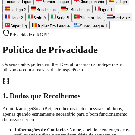
Todas as Ligas
Premier League
Championship
La Liga
La Liga 2
Bundesliga
2. Bundesliga
Ligue 1
Ligue 2
Serie A
Serie B
Primeira Liga
Eredivisie
Süper Lig
Jupiler Pro League
Super League 1
Privacidade e RGPD
Política de Privacidade
Os seus dados pertencem-lhe. Descubra como os protegemos e
utilizamos com a mais estrita transparência.
1. Dados que Recolhemos
Ao utilizar o getSmartBet, recolhemos dados pessoais mínimos,
apenas quando estritamente necessário para o bom funcionamento
do nosso serviço:
Informações de Contacto
:
Nome, apelido e endereço de e-