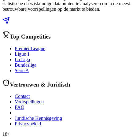
statistische en wiskundige datapunten te analyseren om u de meest
betrouwbare voorspellingen op de markt te bieden.
Top Competities
Premier League
Ligue 1
La Liga
Bundesliga
Serie A
Vertrouwen & Juridisch
Contact
Voorspellingen
FAQ
Juridische Kennisgeving
Privacybeleid
18+