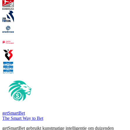
getSmart
Bet
The Smart Way to Bet
getSmartBet gebruikt kunstmatige intelligentie om duizenden