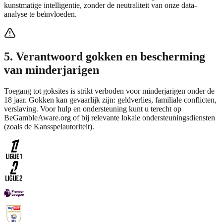
kunstmatige intelligentie, zonder de neutraliteit van onze data-
analyse te beïnvloeden.
5. Verantwoord gokken en bescherming
van minderjarigen
Toegang tot goksites is strikt verboden voor minderjarigen onder de
18 jaar. Gokken kan gevaarlijk zijn: geldverlies, familiale conflicten,
verslaving. Voor hulp en ondersteuning kunt u terecht op
BeGambleAware.org of bij relevante lokale ondersteuningsdiensten
(zoals de Kansspelautoriteit).