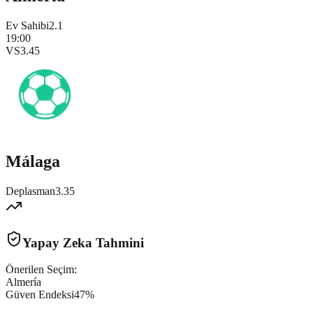
Ev Sahibi
2.1
19:00
VS
3.45
Málaga
Deplasman
3.35
Yapay Zeka Tahmini
Önerilen Seçim:
Almería
Güven Endeksi
47
%