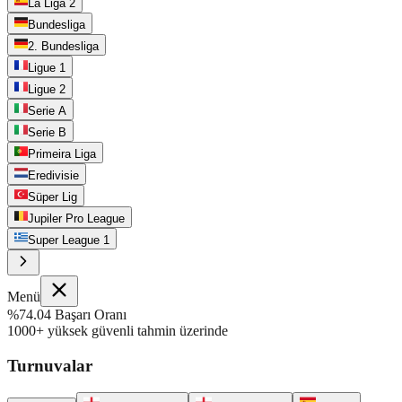
La Liga 2
Bundesliga
2. Bundesliga
Ligue 1
Ligue 2
Serie A
Serie B
Primeira Liga
Eredivisie
Süper Lig
Jupiler Pro League
Super League 1
Menü
%74.04 Başarı Oranı
1000+ yüksek güvenli tahmin üzerinde
Turnuvalar