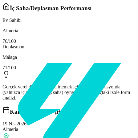
İç Saha/Deplasman Performansı
Ev Sahibi
Almería
76
/100
Deplasman
Málaga
71
/100
Gerçek yerel dinamikleri belirlemek için bu konfigürasyonda
(yalnızca iç saha veya dış saha) oynanan son 5 maçtaki izole form
analizi.
Karşılıklı Maçlar (H2H)
19 Nis 2026
Almería