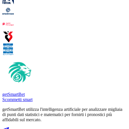
getSmart
Bet
Scommetti smart
getSmartBet utilizza l'intelligenza artificiale per analizzare migliaia
di punti dati statistici e matematici per fornirti i pronostici più
affidabili sul mercato.