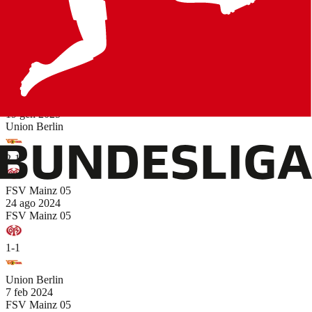
10 gen 2026
Union Berlin
2-2
FSV Mainz 05
19 gen 2025
Union Berlin
2-1
FSV Mainz 05
24 ago 2024
FSV Mainz 05
1-1
Union Berlin
7 feb 2024
FSV Mainz 05