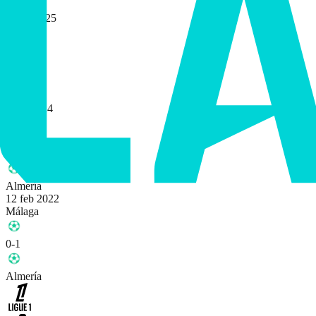
Almería
1 mar 2025
Almería
2-2
Málaga
8 dic 2024
Málaga
1-1
Almería
12 feb 2022
Málaga
0-1
Almería