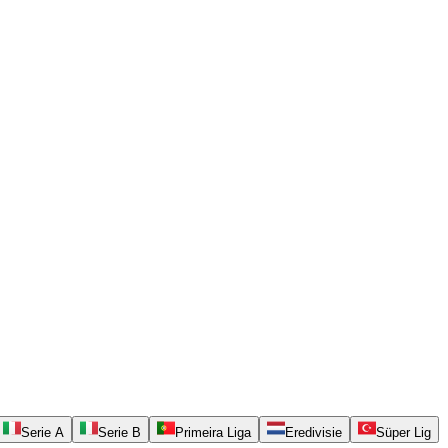
Serie A
Serie B
Primeira Liga
Eredivisie
Süper Lig