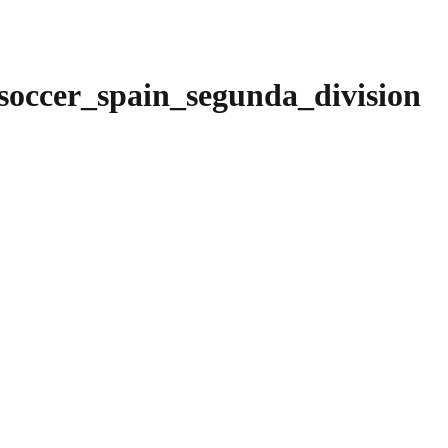
 soccer_spain_segunda_division