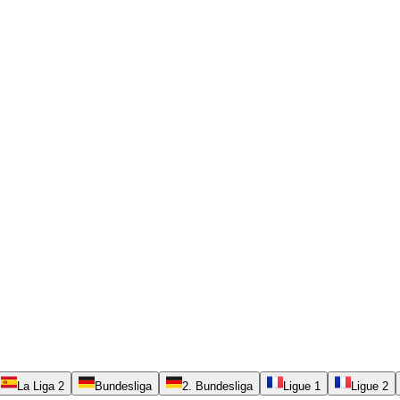
La Liga 2
Bundesliga
2. Bundesliga
Ligue 1
Ligue 2