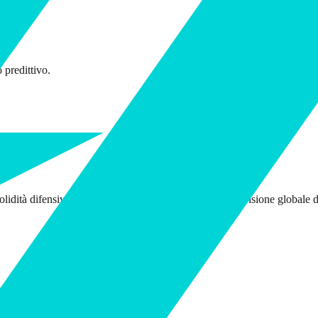
 predittivo.
lidità difensiva e dinamica dei risultati per offrire una visione globale d