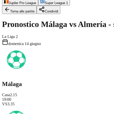
Jupiler Pro League
Super League 1
Torna alle partite
Condividi
Pronostico Málaga vs Almería -
La Liga 2
domenica 14 giugno
Málaga
Casa
2.15
19:00
VS
3.35