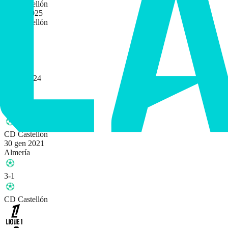
CD Castellón
18 apr 2025
CD Castellón
4-1
Almería
16 set 2024
Almería
2-5
CD Castellón
30 gen 2021
Almería
3-1
CD Castellón