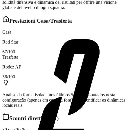
solidità difensiva e dinamica dei risultati per offrire una visione
globale del livello di ogni squadra.
Prestazioni Casa/Trasferta
Casa
Red Star
67
/100
Trasferta
Rodez AF
56
/100
Análise da forma isolada nos últimos 5 jogos disputados nesta
configuração (apenas em casa ou fora) para identificar as dinâmicas
locais reais.
Scontri diretti (H2H)
30 gen 2026