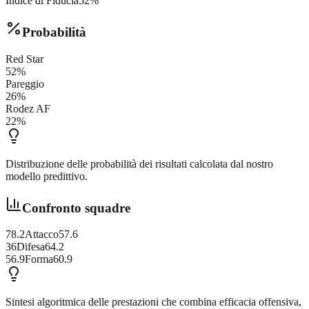
Indice di Fiducia
52
%
Probabilità
Red Star
52
%
Pareggio
26
%
Rodez AF
22
%
Distribuzione delle probabilità dei risultati calcolata dal nostro
modello predittivo.
Confronto squadre
78.2
Attacco
57.6
36
Difesa
64.2
56.9
Forma
60.9
Sintesi algoritmica delle prestazioni che combina efficacia offensiva,