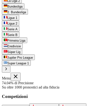
La Liga 2
Bundesliga
2. Bundesliga
Ligue 1
Ligue 2
Serie A
Serie B
Primeira Liga
Eredivisie
Süper Lig
Jupiler Pro League
Super League 1
Menu
74.04% di Precisione
Su oltre 1000 pronostici ad alta fiducia
Competizioni