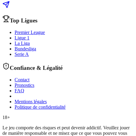
Top Ligues
Premier League
Ligue 1
La Liga
Bundesliga
Serie A
Confiance & Légalité
Contact
Pronostics
FAQ
Mentions légales
Politique de confidentialité
18+
Le jeu comporte des risques et peut devenir addictif. Veuillez jouer
de manière responsable et ne misez que ce que vous pouvez vous