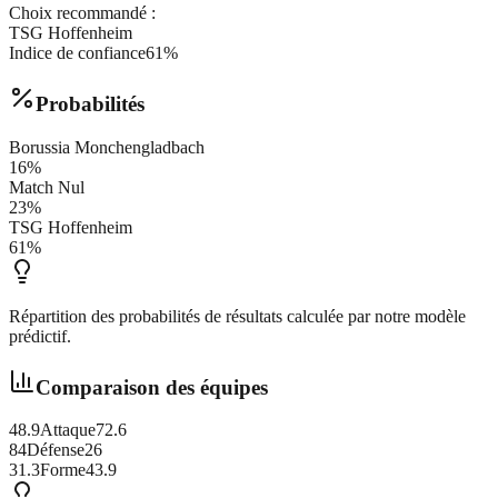
Choix recommandé :
TSG Hoffenheim
Indice de confiance
61
%
Probabilités
Borussia Monchengladbach
16
%
Match Nul
23
%
TSG Hoffenheim
61
%
Répartition des probabilités de résultats calculée par notre modèle
prédictif.
Comparaison des équipes
48.9
Attaque
72.6
84
Défense
26
31.3
Forme
43.9