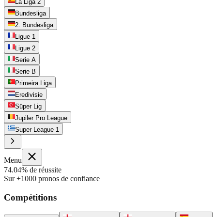
La Liga 2
Bundesliga
2. Bundesliga
Ligue 1
Ligue 2
Serie A
Serie B
Primeira Liga
Eredivisie
Süper Lig
Jupiler Pro League
Super League 1
Menu
74.04% de réussite
Sur +1000 pronos de confiance
Compétitions