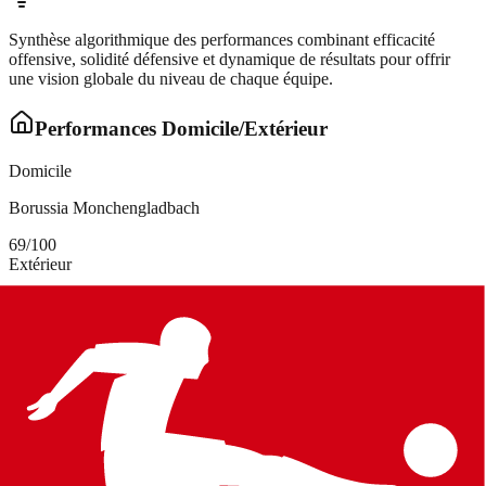
Synthèse algorithmique des performances combinant efficacité
offensive, solidité défensive et dynamique de résultats pour offrir
une vision globale du niveau de chaque équipe.
Performances Domicile/Extérieur
Domicile
Borussia Monchengladbach
69
/100
Extérieur
TSG Hoffenheim
45
/100
Analyse de la forme isolée sur les 5 derniers matchs disputés dans
cette configuration (uniquement à domicile ou à l'extérieur) pour
identifier les dynamiques locales réelles.