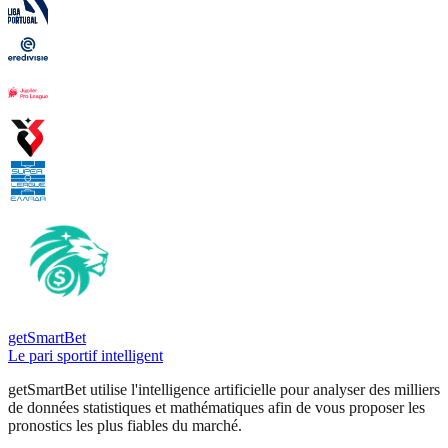
getSmart
Bet
Le pari sportif intelligent
getSmartBet utilise l'intelligence artificielle pour analyser des milliers
de données statistiques et mathématiques afin de vous proposer les
pronostics les plus fiables du marché.