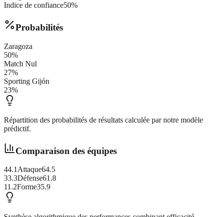
Indice de confiance
50
%
Probabilités
Zaragoza
50
%
Match Nul
27
%
Sporting Gijón
23
%
Répartition des probabilités de résultats calculée par notre modèle
prédictif.
Comparaison des équipes
44.1
Attaque
64.5
33.3
Défense
61.8
11.2
Forme
35.9
Synthèse algorithmique des performances combinant efficacité