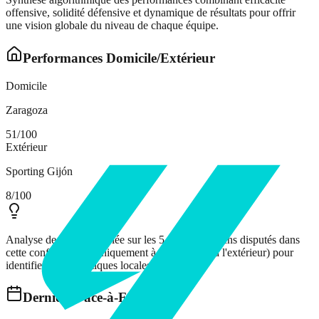
offensive, solidité défensive et dynamique de résultats pour offrir
une vision globale du niveau de chaque équipe.
Performances Domicile/Extérieur
Domicile
Zaragoza
51
/100
Extérieur
Sporting Gijón
8
/100
Analyse de la forme isolée sur les 5 derniers matchs disputés dans
cette configuration (uniquement à domicile ou à l'extérieur) pour
identifier les dynamiques locales réelles.
Derniers Face-à-Face