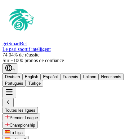
getSmart
Bet
Le pari sportif intelligent
74.04% de réussite
Sur +1000 pronos de confiance
fr
Deutsch
English
Español
Français
Italiano
Nederlands
Português
Türkçe
Toutes les ligues
Premier League
Championship
La Liga