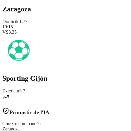
Zaragoza
Domicile
1.77
19:15
VS
3.35
Sporting Gijón
Extérieur
3.7
Pronostic de l'IA
Choix recommandé :
Zaragoza