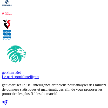
getSmart
Bet
Le pari sportif intelligent
getSmartBet utilise l'intelligence artificielle pour analyser des milliers
de données statistiques et mathématiques afin de vous proposer les
pronostics les plus fiables du marché.