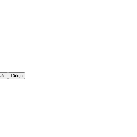
uês
Türkçe