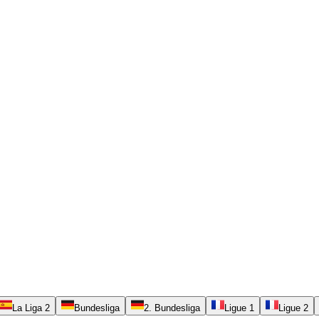
La Liga 2
Bundesliga
2. Bundesliga
Ligue 1
Ligue 2