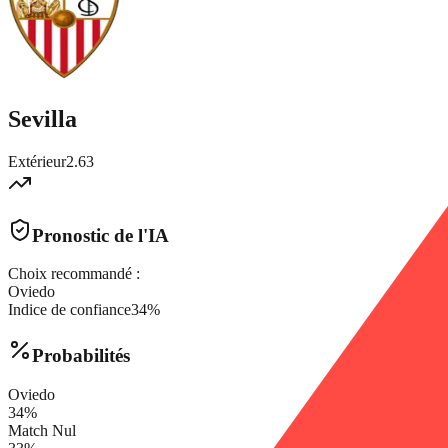
Sevilla
Extérieur
2.63
Pronostic de l'IA
Choix recommandé :
Oviedo
Indice de confiance
34
%
Probabilités
Oviedo
34
%
Match Nul