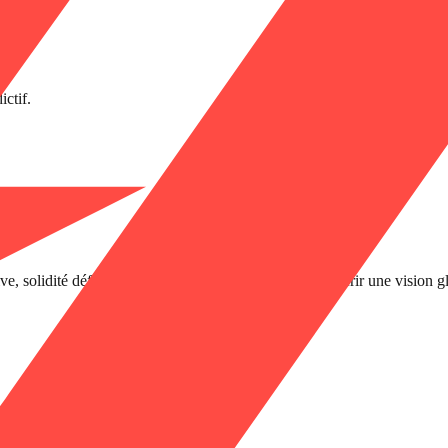
ictif.
e, solidité défensive et dynamique de résultats pour offrir une vision 