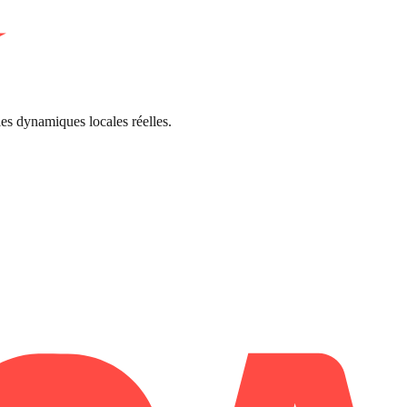
les dynamiques locales réelles.