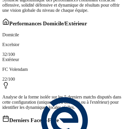
offensive, solidité défensive et dynamique de résultats pour offrir
une vision globale du niveau de chaque équipe.
Performances Domicile/Extérieur
Domicile
Excelsior
32
/100
Extérieur
FC Volendam
22
/100
Analyse de la forme isolée sur les 5 derniers matchs disputés dans
cette configuration (uniquement à domicile ou à l'extérieur) pour
identifier les dynamiques locales réelles.
Derniers Face-à-Face