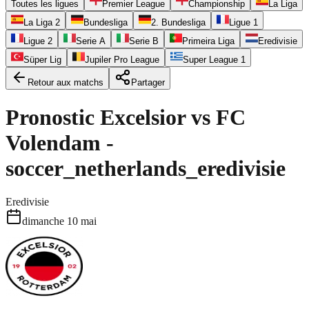
Toutes les ligues
Premier League
Championship
La Liga
La Liga 2
Bundesliga
2. Bundesliga
Ligue 1
Ligue 2
Serie A
Serie B
Primeira Liga
Eredivisie
Süper Lig
Jupiler Pro League
Super League 1
Retour aux matchs
Partager
Pronostic Excelsior vs FC
Volendam -
soccer_netherlands_eredivisie
Eredivisie
dimanche 10 mai