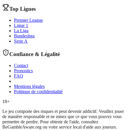
Top Ligues
Premier League
Ligue 1
La Liga
Bundesliga
Serie A
Confiance & Légalité
Contact
Pronostics
FAQ
Mentions légales
Politique de confidentialité
18+
Le jeu comporte des risques et peut devenir addictif. Veuillez jouer
de manière responsable et ne misez que ce que vous pouvez vous
permettre de perdre. Pour obtenir de l'aide, consultez
BeGambleAware.org ou votre service local d'aide aux joueurs.