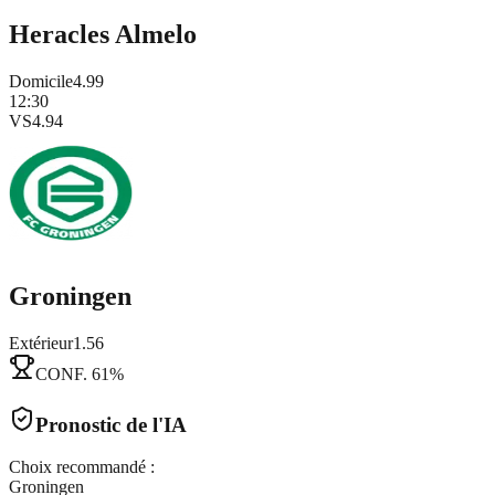
Heracles Almelo
Domicile
4.99
12:30
VS
4.94
Groningen
Extérieur
1.56
CONF. 61%
Pronostic de l'IA
Choix recommandé :
Groningen