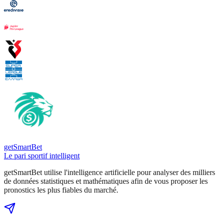
getSmart
Bet
Le pari sportif intelligent
getSmartBet utilise l'intelligence artificielle pour analyser des milliers
de données statistiques et mathématiques afin de vous proposer les
pronostics les plus fiables du marché.