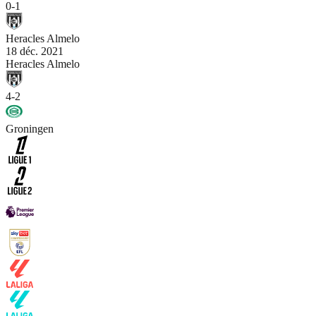
0-1
Heracles Almelo
18 déc. 2021
Heracles Almelo
4-2
Groningen