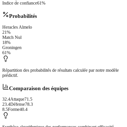
Indice de confiance
61
%
Probabilités
Heracles Almelo
21
%
Match Nul
18
%
Groningen
61
%
Répartition des probabilités de résultats calculée par notre modèle
prédictif.
Comparaison des équipes
32.4
Attaque
71.5
23.4
Défense
78.3
8.5
Forme
40.4
Synthèse algorithmique des performances combinant efficacité