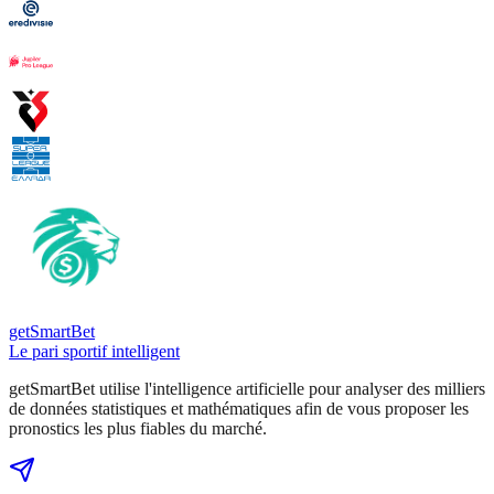
getSmart
Bet
Le pari sportif intelligent
getSmartBet utilise l'intelligence artificielle pour analyser des milliers
de données statistiques et mathématiques afin de vous proposer les
pronostics les plus fiables du marché.