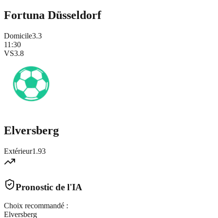
Fortuna Düsseldorf
Domicile
3.3
11:30
VS
3.8
Elversberg
Extérieur
1.93
Pronostic de l'IA
Choix recommandé :
Elversberg