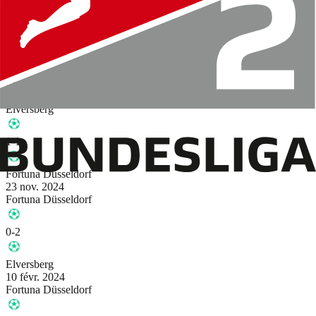
14 déc. 2025
Elversberg
1-0
Fortuna Düsseldorf
19 avr. 2025
Elversberg
1-1
Fortuna Düsseldorf
23 nov. 2024
Fortuna Düsseldorf
0-2
Elversberg
10 févr. 2024
Fortuna Düsseldorf