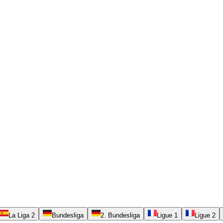
La Liga 2
Bundesliga
2. Bundesliga
Ligue 1
Ligue 2