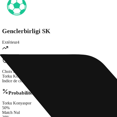
Genclerbirligi SK
Extérieur
4
Pronostic de l'IA
Choix recommandé :
Torku Konyaspor
Indice de confiance
50
%
Probabilités
Torku Konyaspor
50
%
Match Nul