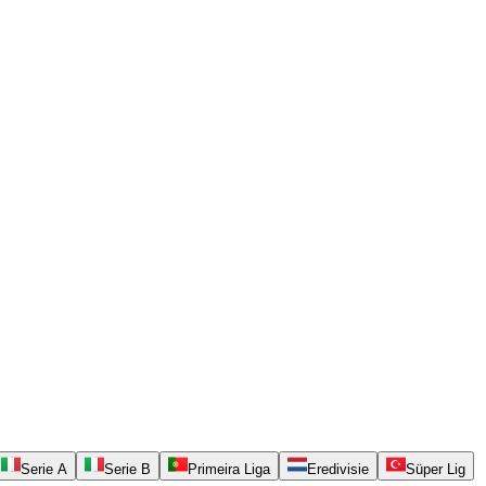
Serie A
Serie B
Primeira Liga
Eredivisie
Süper Lig