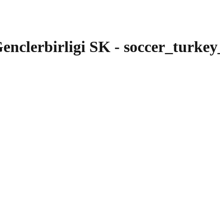
enclerbirligi SK - soccer_turke