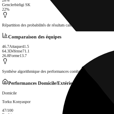
28
%
Genclerbirligi SK
22
%
Répartition des probabilités de résultats calculée par notre modèle préd
Comparaison des équipes
46.7
Attaque
41.5
64.3
Défense
71.1
26.8
Forme
13.7
Synthèse algorithmique des performances combinant efficacité offensiv
Performances Domicile/Extérieur
Domicile
Torku Konyaspor
47
/100