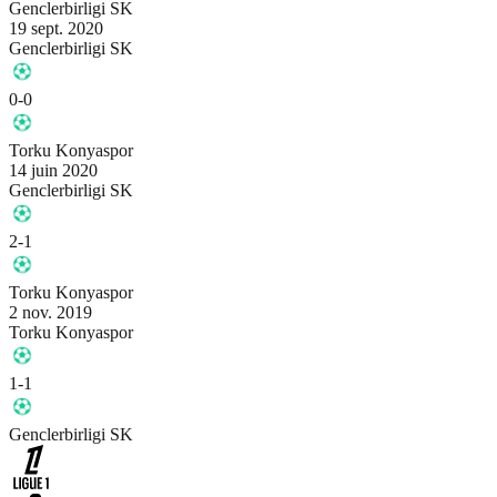
Genclerbirligi SK
19 sept. 2020
Genclerbirligi SK
0-0
Torku Konyaspor
14 juin 2020
Genclerbirligi SK
2-1
Torku Konyaspor
2 nov. 2019
Torku Konyaspor
1-1
Genclerbirligi SK