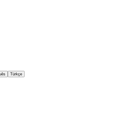
uês
Türkçe