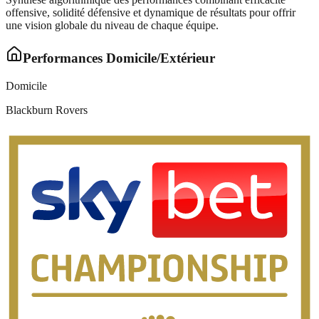
offensive, solidité défensive et dynamique de résultats pour offrir
une vision globale du niveau de chaque équipe.
Performances Domicile/Extérieur
Domicile
Blackburn Rovers
47
/100
Extérieur
Middlesbrough
80
/100
Analyse de la forme isolée sur les 5 derniers matchs disputés dans
cette configuration (uniquement à domicile ou à l'extérieur) pour
identifier les dynamiques locales réelles.
Derniers Face-à-Face