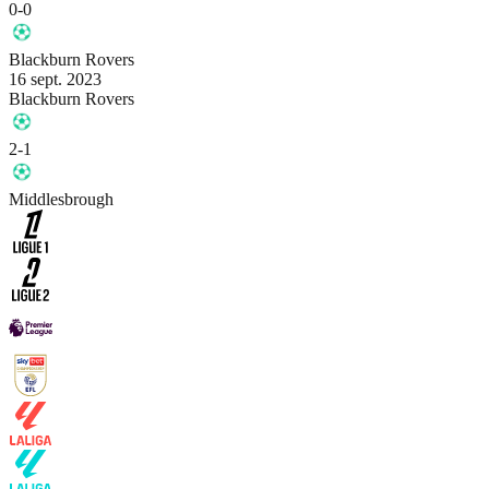
0-0
Blackburn Rovers
16 sept. 2023
Blackburn Rovers
2-1
Middlesbrough