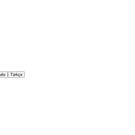
uês
Türkçe