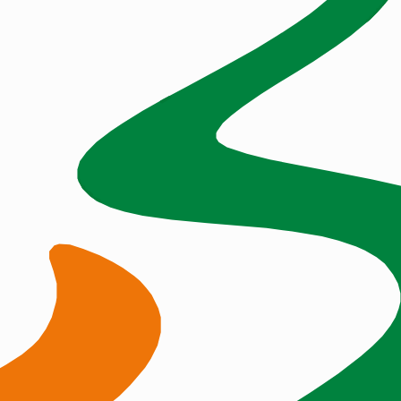
ictif.
e, solidité défensive et dynamique de résultats pour offrir une vision 