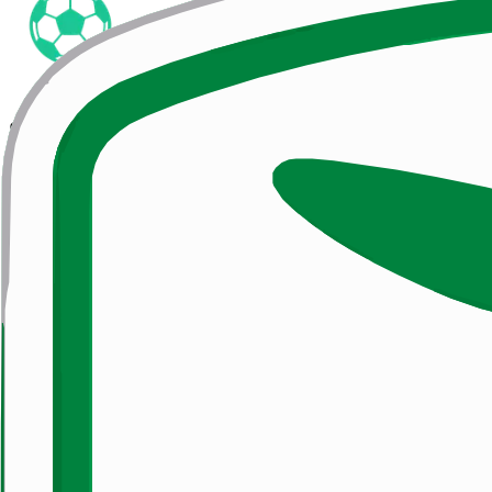
Sampdoria
Extérieur
2.15
Pronostic de l'IA
Choix recommandé :
Sampdoria
Indice de confiance
42
%
Probabilités
Reggiana
27
%
Match Nul