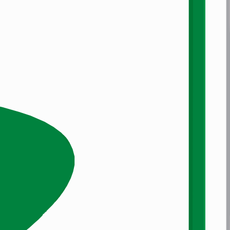
globale du niveau de chaque équipe.