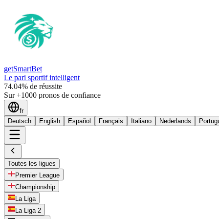
getSmart
Bet
Le pari sportif intelligent
74.04% de réussite
Sur +1000 pronos de confiance
fr
Deutsch
English
Español
Français
Italiano
Nederlands
Portug
Toutes les ligues
Premier League
Championship
La Liga
La Liga 2