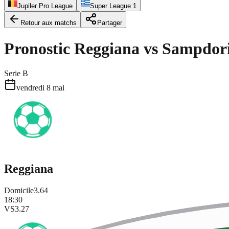
Jupiler Pro League
Super League 1
Retour aux matchs
Partager
Pronostic Reggiana vs Sampdoria
Serie B
vendredi 8 mai
Reggiana
Domicile
3.64
18:30
VS
3.27