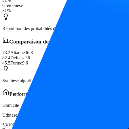
31
%
Cremonese
31
%
Répartition des probabilités de résultats calculée par notre modèle préd
Comparaison des équipes
73.2
Attaque
36.8
82.4
Défense
36
45.5
Forme
9.6
Synthèse algorithmique des performances combinant efficacité offensiv
Performances Domicile/Extérieur
Domicile
Udinese
53
/100