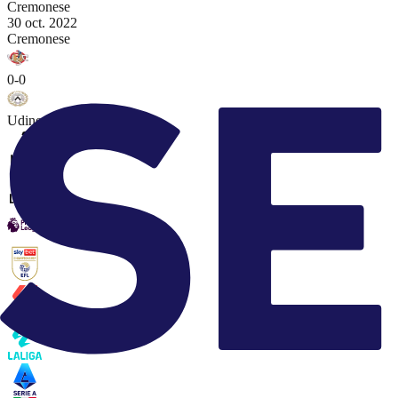
Cremonese
30 oct. 2022
Cremonese
0-0
Udinese