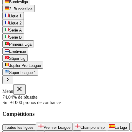
Bundesliga
2. Bundesliga
Ligue 1
Ligue 2
Serie A
Serie B
Primeira Liga
Eredivisie
Süper Lig
Jupiler Pro League
Super League 1
Menu
74.04% de réussite
Sur +1000 pronos de confiance
Compétitions
Toutes les ligues
Premier League
Championship
La Liga