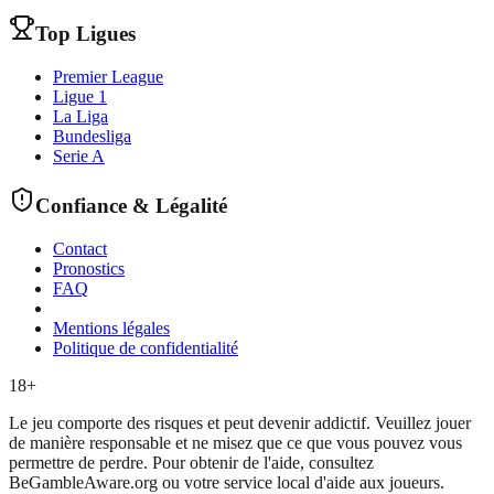
Top Ligues
Premier League
Ligue 1
La Liga
Bundesliga
Serie A
Confiance & Légalité
Contact
Pronostics
FAQ
Mentions légales
Politique de confidentialité
18+
Le jeu comporte des risques et peut devenir addictif. Veuillez jouer
de manière responsable et ne misez que ce que vous pouvez vous
permettre de perdre. Pour obtenir de l'aide, consultez
BeGambleAware.org ou votre service local d'aide aux joueurs.