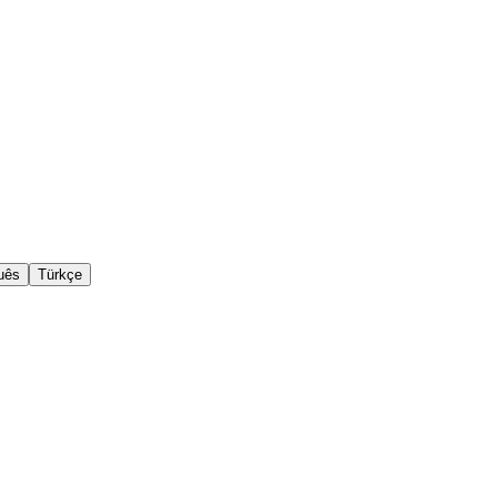
uês
Türkçe