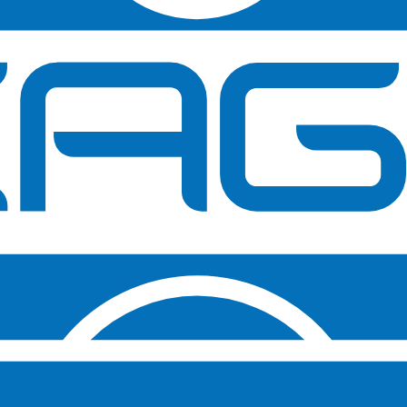
e configuration (uniquement à domicile ou à l'extérieur) pour identifier 