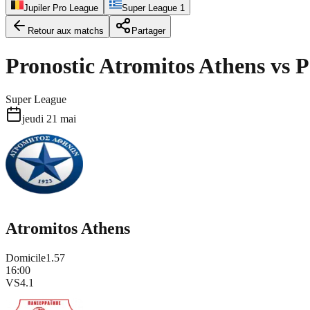
Jupiler Pro League
Super League 1
Retour aux matchs
Partager
Pronostic Atromitos Athens vs 
Super League
jeudi 21 mai
Atromitos Athens
Domicile
1.57
16:00
VS
4.1