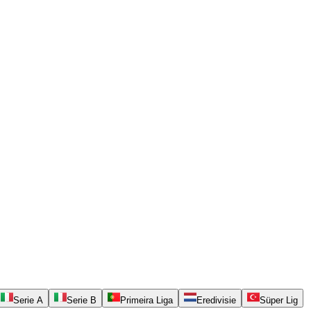
Serie A
Serie B
Primeira Liga
Eredivisie
Süper Lig