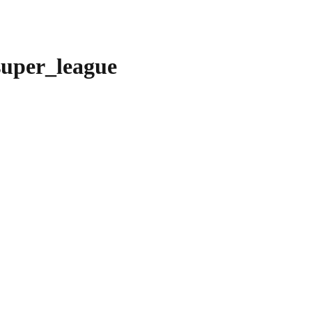
super_league