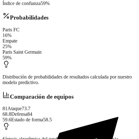
Índice de confianza
59
%
Probabilidades
Paris FC
16
%
Empate
25
%
Paris Saint Germain
59
%
Distribución de probabilidades de resultados calculada por nuestro
modelo predictivo.
Comparación de equipos
81
Ataque
73.7
68.8
Defensa
84
59.6
Estado de forma
58.5
Síntesis algorítmica del rendimiento que combina eficiencia