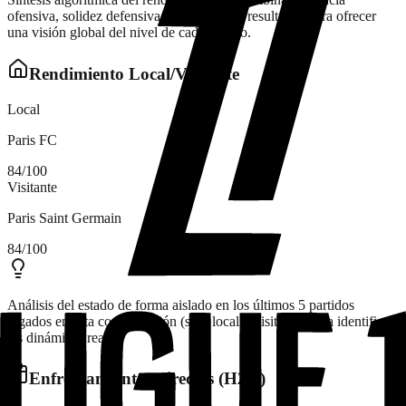
ofensiva, solidez defensiva y dinámica de resultados para ofrecer
una visión global del nivel de cada equipo.
Rendimiento Local/Visitante
Local
Paris FC
84
/100
Visitante
Paris Saint Germain
84
/100
Análisis del estado de forma aislado en los últimos 5 partidos
jugados en esta configuración (solo local o visitante) para identificar
las dinámicas reales.
Enfrentamientos directos (H2H)