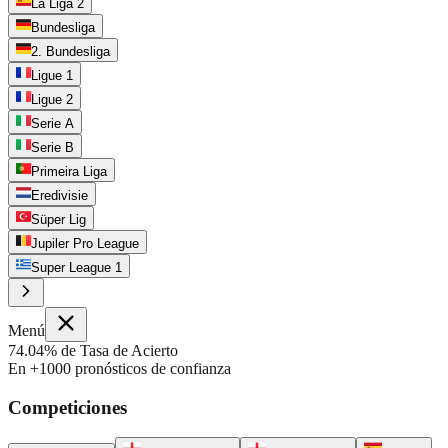
La Liga 2
Bundesliga
2. Bundesliga
Ligue 1
Ligue 2
Serie A
Serie B
Primeira Liga
Eredivisie
Süper Lig
Jupiler Pro League
Super League 1
Menú
74.04% de Tasa de Acierto
En +1000 pronósticos de confianza
Competiciones