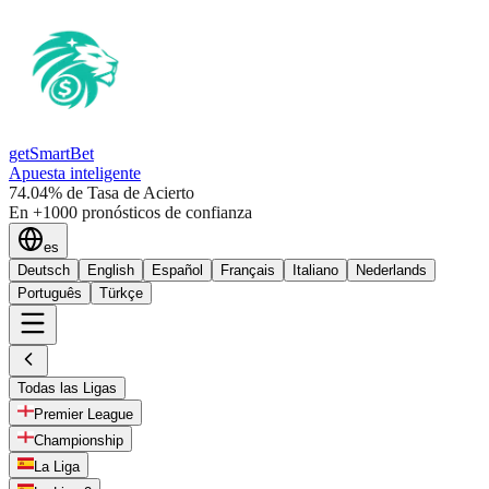
getSmart
Bet
Apuesta inteligente
74.04% de Tasa de Acierto
En +1000 pronósticos de confianza
es
Deutsch
English
Español
Français
Italiano
Nederlands
Português
Türkçe
Todas las Ligas
Premier League
Championship
La Liga