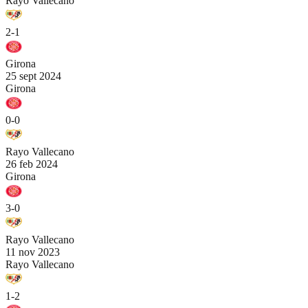
Rayo Vallecano
2-1
Girona
25 sept 2024
Girona
0-0
Rayo Vallecano
26 feb 2024
Girona
3-0
Rayo Vallecano
11 nov 2023
Rayo Vallecano
1-2