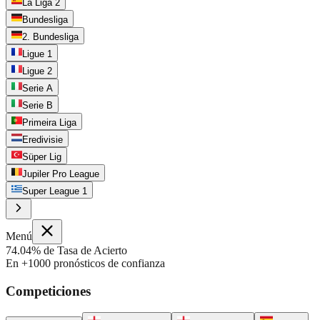
La Liga 2
Bundesliga
2. Bundesliga
Ligue 1
Ligue 2
Serie A
Serie B
Primeira Liga
Eredivisie
Süper Lig
Jupiler Pro League
Super League 1
Menú
74.04% de Tasa de Acierto
En +1000 pronósticos de confianza
Competiciones