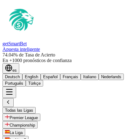
getSmart
Bet
Apuesta inteligente
74.04% de Tasa de Acierto
En +1000 pronósticos de confianza
es
Deutsch
English
Español
Français
Italiano
Nederlands
Português
Türkçe
Todas las Ligas
Premier League
Championship
La Liga