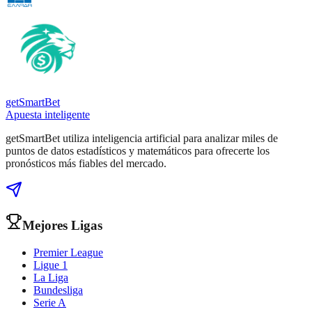
getSmart
Bet
Apuesta inteligente
getSmartBet utiliza inteligencia artificial para analizar miles de
puntos de datos estadísticos y matemáticos para ofrecerte los
pronósticos más fiables del mercado.
Mejores Ligas
Premier League
Ligue 1
La Liga
Bundesliga
Serie A