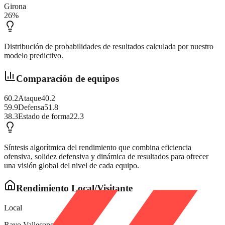
Girona
26
%
Distribución de probabilidades de resultados calculada por nuestro
modelo predictivo.
Comparación de equipos
60.2
Ataque
40.2
59.9
Defensa
51.8
38.3
Estado de forma
22.3
Síntesis algorítmica del rendimiento que combina eficiencia
ofensiva, solidez defensiva y dinámica de resultados para ofrecer
una visión global del nivel de cada equipo.
Rendimiento Local/Visitante
Local
Rayo Vallecano