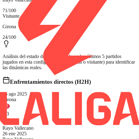
71
/100
Visitante
Girona
24
/100
Análisis del estado de forma aislado en los últimos 5 partidos
jugados en esta configuración (solo local o visitante) para identificar
las dinámicas reales.
Enfrentamientos directos (H2H)
15 ago 2025
Girona
1-3
Rayo Vallecano
26 ene 2025