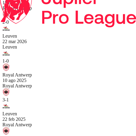
18 abr 2026
Royal Antwerp
2-0
Leuven
22 mar 2026
Leuven
1-0
Royal Antwerp
10 ago 2025
Royal Antwerp
3-1
Leuven
22 feb 2025
Royal Antwerp