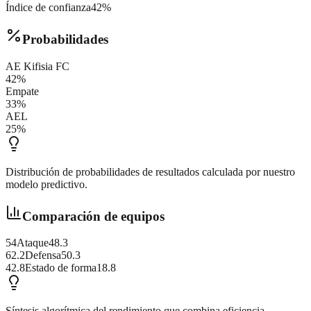
Índice de confianza
42
%
Probabilidades
AE Kifisia FC
42
%
Empate
33
%
AEL
25
%
Distribución de probabilidades de resultados calculada por nuestro
modelo predictivo.
Comparación de equipos
54
Ataque
48.3
62.2
Defensa
50.3
42.8
Estado de forma
18.8
Síntesis algorítmica del rendimiento que combina eficiencia