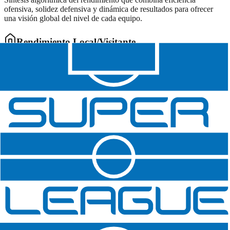
ofensiva, solidez defensiva y dinámica de resultados para ofrecer
una visión global del nivel de cada equipo.
Rendimiento Local/Visitante
Local
AE Kifisia FC
33
/100
Visitante
AEL
22
/100
Análisis del estado de forma aislado en los últimos 5 partidos
jugados en esta configuración (solo local o visitante) para identificar
las dinámicas reales.
Enfrentamientos directos (H2H)