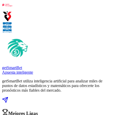
getSmart
Bet
Apuesta inteligente
getSmartBet utiliza inteligencia artificial para analizar miles de
puntos de datos estadísticos y matemáticos para ofrecerte los
pronósticos más fiables del mercado.
Mejores Ligas