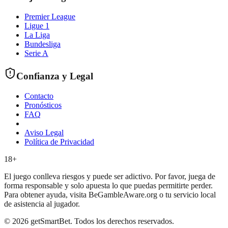
Premier League
Ligue 1
La Liga
Bundesliga
Serie A
Confianza y Legal
Contacto
Pronósticos
FAQ
Aviso Legal
Política de Privacidad
18+
El juego conlleva riesgos y puede ser adictivo. Por favor, juega de
forma responsable y solo apuesta lo que puedas permitirte perder.
Para obtener ayuda, visita BeGambleAware.org o tu servicio local
de asistencia al jugador.
©
2026
getSmartBet.
Todos los derechos reservados.