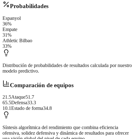
Probabilidades
Espanyol
36
%
Empate
31
%
Athletic Bilbao
33
%
Distribución de probabilidades de resultados calculada por nuestro
modelo predictivo.
Comparación de equipos
21.5
Ataque
51.7
65.5
Defensa
33.3
10.1
Estado de forma
34.8
Síntesis algorítmica del rendimiento que combina eficiencia
ofensiva, solidez defensiva y dinámica de resultados para ofrecer
una visión global del nivel de cada equipo.