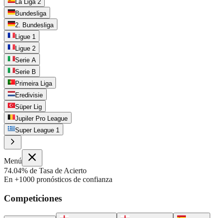
La Liga 2
Bundesliga
2. Bundesliga
Ligue 1
Ligue 2
Serie A
Serie B
Primeira Liga
Eredivisie
Süper Lig
Jupiler Pro League
Super League 1
Menú
74.04% de Tasa de Acierto
En +1000 pronósticos de confianza
Competiciones