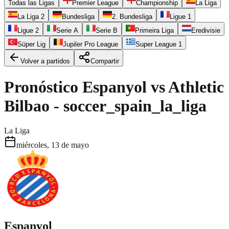
Todas las Ligas
Premier League
Championship
La Liga
La Liga 2
Bundesliga
2. Bundesliga
Ligue 1
Ligue 2
Serie A
Serie B
Primeira Liga
Eredivisie
Süper Lig
Jupiler Pro League
Super League 1
Volver a partidos
Compartir
Pronóstico Espanyol vs Athletic
Bilbao - soccer_spain_la_liga
La Liga
miércoles, 13 de mayo
Espanyol