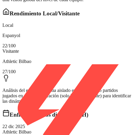
Rendimiento Local/Visitante
Local
Espanyol
22
/100
Visitante
Athletic Bilbao
27
/100
Análisis del estado de forma aislado en los últimos 5 partidos
jugados en esta configuración (solo local o visitante) para identificar
las dinámicas reales.
Enfrentamientos directos (H2H)
22 dic 2025
Athletic Bilbao