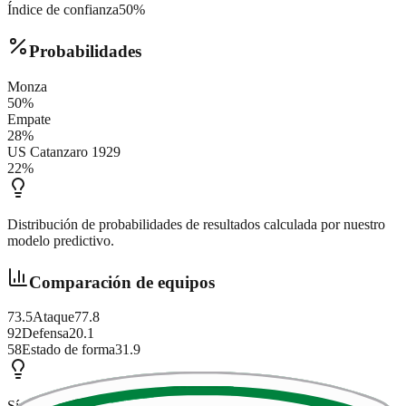
Índice de confianza
50
%
Probabilidades
Monza
50
%
Empate
28
%
US Catanzaro 1929
22
%
Distribución de probabilidades de resultados calculada por nuestro
modelo predictivo.
Comparación de equipos
73.5
Ataque
77.8
92
Defensa
20.1
58
Estado de forma
31.9
Síntesis algorítmica del rendimiento que combina eficiencia