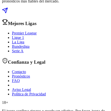
pronósticos más fiables del mercado.
Mejores Ligas
Premier League
Ligue 1
La Liga
Bundesliga
Serie A
Confianza y Legal
Contacto
Pronósticos
FAQ
Aviso Legal
Política de Privacidad
18+
El juego conlleva riesgos y puede ser adictivo. Por favor, juega de