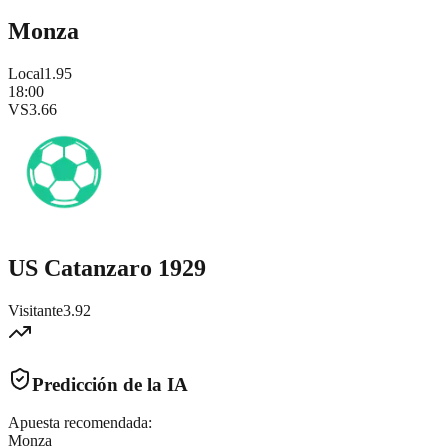
Monza
Local
1.95
18:00
VS
3.66
US Catanzaro 1929
Visitante
3.92
Predicción de la IA
Apuesta recomendada:
Monza