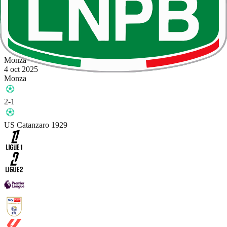
6 abr 2026
US Catanzaro 1929
1-1
Monza
4 oct 2025
Monza
2-1
US Catanzaro 1929