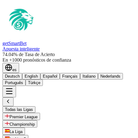
getSmart
Bet
Apuesta inteligente
74.04% de Tasa de Acierto
En +1000 pronósticos de confianza
es
Deutsch
English
Español
Français
Italiano
Nederlands
Português
Türkçe
Todas las Ligas
Premier League
Championship
La Liga