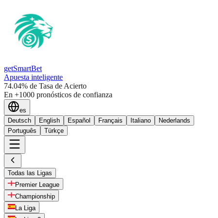
getSmart
Bet
Apuesta inteligente
74.04% de Tasa de Acierto
En +1000 pronósticos de confianza
es
Deutsch
English
Español
Français
Italiano
Nederlands
Português
Türkçe
Todas las Ligas
Premier League
Championship
La Liga