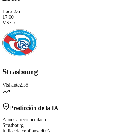
Local
2.6
17:00
VS
3.5
Strasbourg
Visitante
2.35
Predicción de la IA
Apuesta recomendada:
Strasbourg
Índice de confianza
40
%