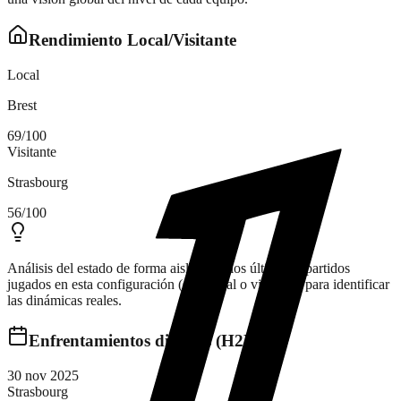
Rendimiento Local/Visitante
Local
Brest
69
/100
Visitante
Strasbourg
56
/100
Análisis del estado de forma aislado en los últimos 5 partidos
jugados en esta configuración (solo local o visitante) para identificar
las dinámicas reales.
Enfrentamientos directos (H2H)
30 nov 2025
Strasbourg