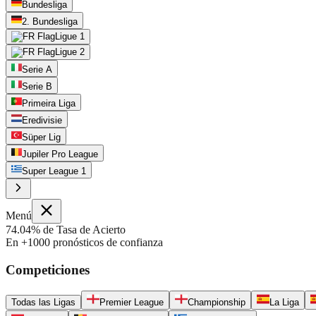
Bundesliga
2. Bundesliga
Ligue 1
Ligue 2
Serie A
Serie B
Primeira Liga
Eredivisie
Süper Lig
Jupiler Pro League
Super League 1
Menú
74.04% de Tasa de Acierto
En +1000 pronósticos de confianza
Competiciones
Todas las Ligas
Premier League
Championship
La Liga