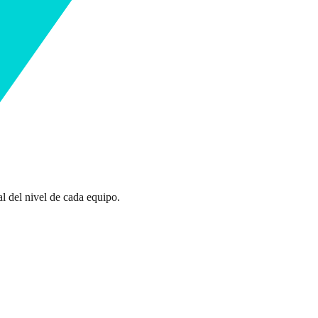
al del nivel de cada equipo.