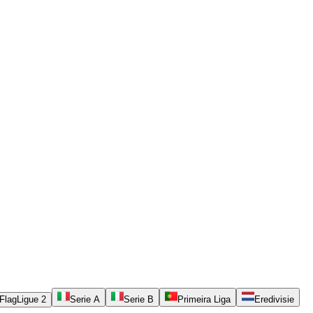
Ligue 2
Serie A
Serie B
Primeira Liga
Eredivisie