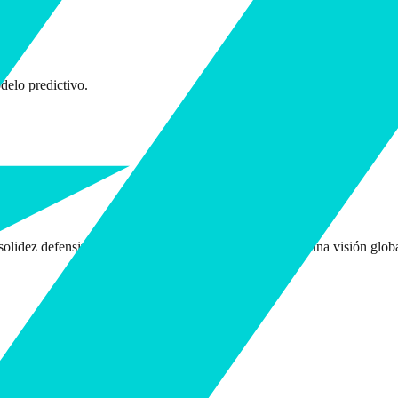
delo predictivo.
solidez defensiva y dinámica de resultados para ofrecer una visión glob