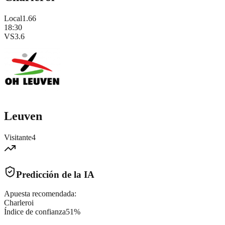
Local
1.66
18:30
VS
3.6
Leuven
Visitante
4
Predicción de la IA
Apuesta recomendada:
Charleroi
Índice de confianza
51
%