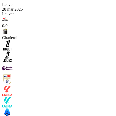
Leuven
28 mar 2025
Leuven
0-0
Charleroi