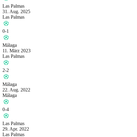
Las Palmas
31. Aug. 2025
Las Palmas
0-1
Málaga
11. März 2023
Las Palmas
2-2
Málaga
22. Aug. 2022
Málaga
0-4
Las Palmas
29. Apr. 2022
Las Palmas