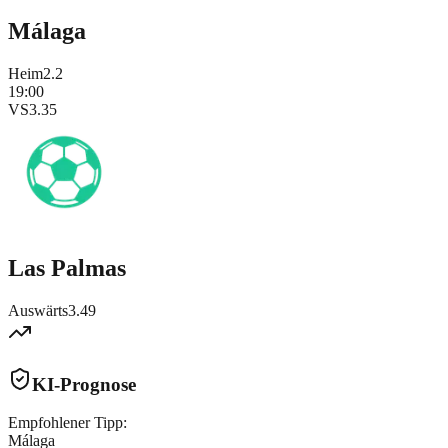
Málaga
Heim
2.2
19:00
VS
3.35
Las Palmas
Auswärts
3.49
KI-Prognose
Empfohlener Tipp:
Málaga