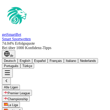
getSmart
Bet
Smart Sportwetten
74.04% Erfolgsquote
Bei über 1000 Konfidenz-Tipps
de
Deutsch
English
Español
Français
Italiano
Nederlands
Português
Türkçe
Alle Ligen
Premier League
Championship
La Liga