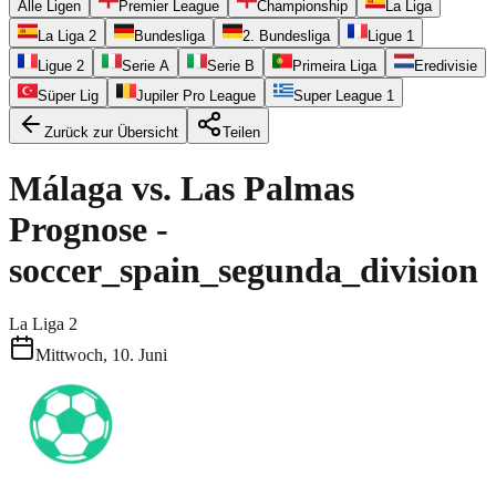
Alle Ligen
Premier League
Championship
La Liga
La Liga 2
Bundesliga
2. Bundesliga
Ligue 1
Ligue 2
Serie A
Serie B
Primeira Liga
Eredivisie
Süper Lig
Jupiler Pro League
Super League 1
Zurück zur Übersicht
Teilen
Málaga vs. Las Palmas
Prognose -
soccer_spain_segunda_division
La Liga 2
Mittwoch, 10. Juni