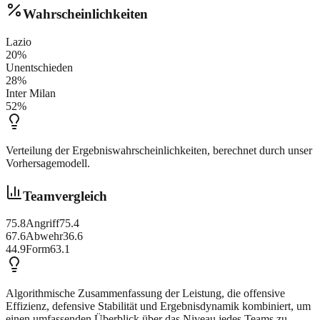
Wahrscheinlichkeiten
Lazio
20
%
Unentschieden
28
%
Inter Milan
52
%
Verteilung der Ergebniswahrscheinlichkeiten, berechnet durch unser
Vorhersagemodell.
Teamvergleich
75.8
Angriff
75.4
67.6
Abwehr
36.6
44.9
Form
63.1
Algorithmische Zusammenfassung der Leistung, die offensive
Effizienz, defensive Stabilität und Ergebnisdynamik kombiniert, um
einen umfassenden Überblick über das Niveau jedes Teams zu