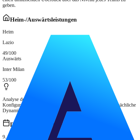
geben.
Heim-/Auswärtsleistungen
Heim
Lazio
49
/100
Auswärts
Inter Milan
53
/100
Analyse der isolierten Form der letzten 5 Spiele in dieser
Konfiguration (nur Heim- oder Auswärtsspiele), um die tatsächliche
Dynamik zu ermitteln.
Direkter Vergleich (H2H)
9. Nov. 2025