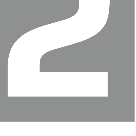
itteln.