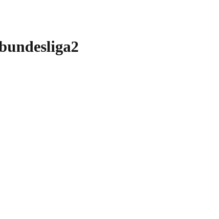
bundesliga2