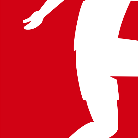
15
%
SC Preußen Münster
10
%
Verteilung der Ergebniswahrscheinlichkeiten, berechnet durch unser 
Teamvergleich
77.8
Angriff
57.4
46.3
Abwehr
38.6
46.5
Form
13.2
Algorithmische Zusammenfassung der Leistung, die offensive Effizie
Heim-/Auswärtsleistungen
Heim
Elversberg
86
/100