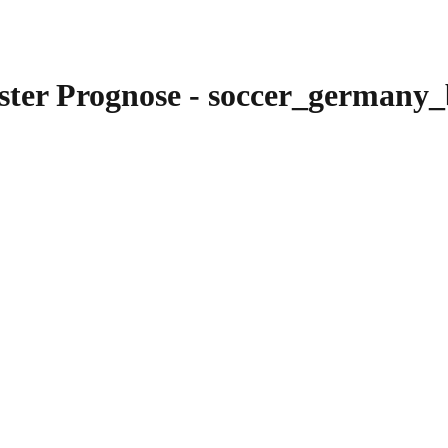
ster Prognose - soccer_germany_