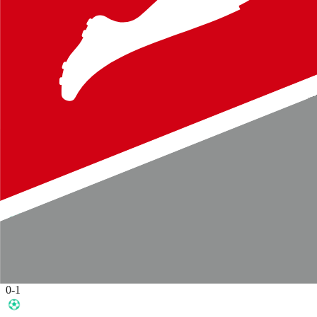
Auswärts
SC Preußen Münster
21
/100
Analyse der isolierten Form der letzten 5 Spiele in dieser Konfigurat
Direkter Vergleich (H2H)
21. Dez. 2025
SC Preußen Münster
1-1
Elversberg
15. März 2025
Elversberg
0-1