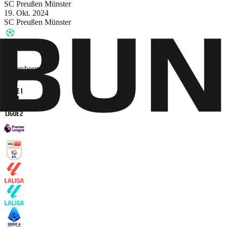
SC Preußen Münster
19. Okt. 2024
SC Preußen Münster
1-1
Elversberg