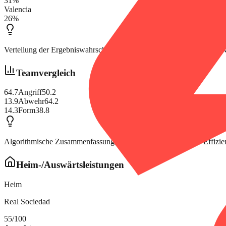
31
%
Valencia
26
%
Verteilung der Ergebniswahrscheinlichkeiten, berechnet durch unser 
Teamvergleich
64.7
Angriff
50.2
13.9
Abwehr
64.2
14.3
Form
38.8
Algorithmische Zusammenfassung der Leistung, die offensive Effizie
Heim-/Auswärtsleistungen
Heim
Real Sociedad
55
/100