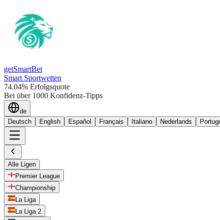
getSmart
Bet
Smart Sportwetten
74.04% Erfolgsquote
Bei über 1000 Konfidenz-Tipps
de
Deutsch
English
Español
Français
Italiano
Nederlands
Portug
Alle Ligen
Premier League
Championship
La Liga
La Liga 2