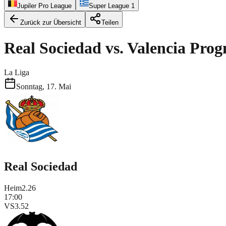
Jupiler Pro League
Super League 1
Zurück zur Übersicht
Teilen
Real Sociedad vs. Valencia Prog
La Liga
Sonntag, 17. Mai
Real Sociedad
Heim
2.26
17:00
VS
3.52