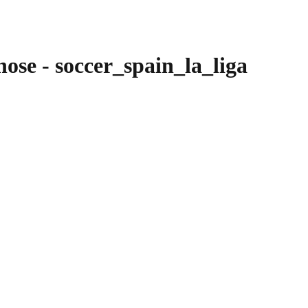
nose - soccer_spain_la_liga