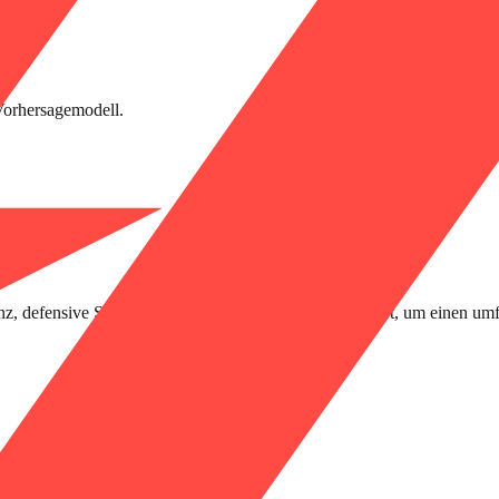
Vorhersagemodell.
nz, defensive Stabilität und Ergebnisdynamik kombiniert, um einen u