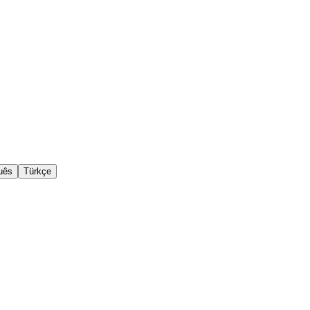
uês
Türkçe