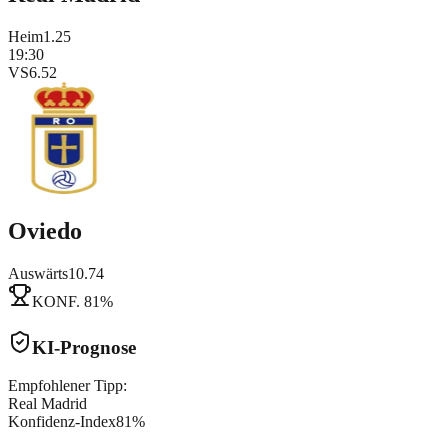
Heim
1.25
19:30
VS
6.52
Oviedo
Auswärts
10.74
KONF. 81%
KI-Prognose
Empfohlener Tipp:
Real Madrid
Konfidenz-Index
81
%