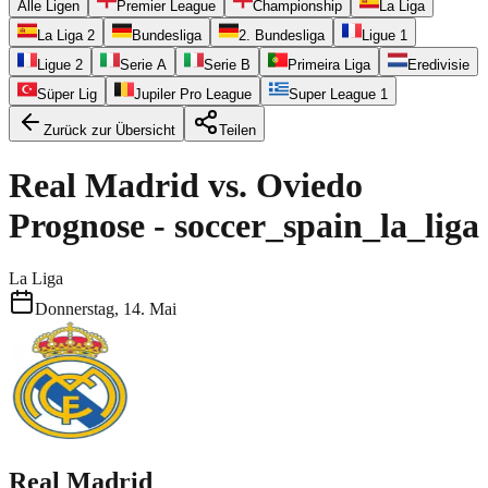
Alle Ligen
Premier League
Championship
La Liga
La Liga 2
Bundesliga
2. Bundesliga
Ligue 1
Ligue 2
Serie A
Serie B
Primeira Liga
Eredivisie
Süper Lig
Jupiler Pro League
Super League 1
Zurück zur Übersicht
Teilen
Real Madrid vs. Oviedo
Prognose - soccer_spain_la_liga
La Liga
Donnerstag, 14. Mai
Real Madrid