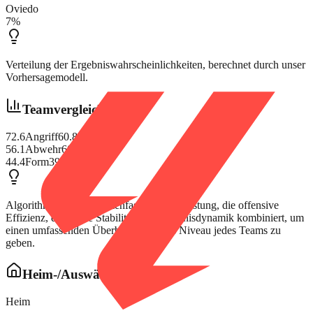
Oviedo
7
%
Verteilung der Ergebniswahrscheinlichkeiten, berechnet durch unser
Vorhersagemodell.
Teamvergleich
72.6
Angriff
60.8
56.1
Abwehr
60.3
44.4
Form
39.3
Algorithmische Zusammenfassung der Leistung, die offensive
Effizienz, defensive Stabilität und Ergebnisdynamik kombiniert, um
einen umfassenden Überblick über das Niveau jedes Teams zu
geben.
Heim-/Auswärtsleistungen
Heim