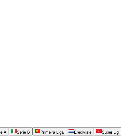
ie A
Serie B
Primeira Liga
Eredivisie
Süper Lig