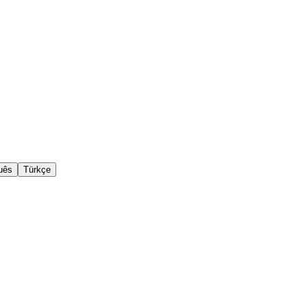
uês
Türkçe