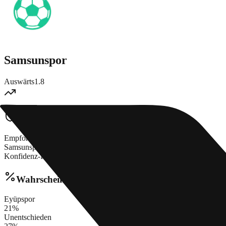
Samsunspor
Auswärts
1.8
KI-Prognose
Empfohlener Tipp:
Samsunspor
Konfidenz-Index
52
%
Wahrscheinlichkeiten
Eyüpspor
21
%
Unentschieden