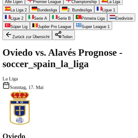
Alle Ligen
Premier League
Championship
La Liga
La Liga 2
Bundesliga
2. Bundesliga
Ligue 1
Ligue 2
Serie A
Serie B
Primeira Liga
Eredivisie
Süper Lig
Jupiler Pro League
Super League 1
Zurück zur Übersicht
Teilen
Oviedo vs. Alavés Prognose -
soccer_spain_la_liga
La Liga
Sonntag, 17. Mai
Oviedo