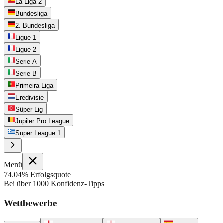
La Liga 2
Bundesliga
2. Bundesliga
Ligue 1
Ligue 2
Serie A
Serie B
Primeira Liga
Eredivisie
Süper Lig
Jupiler Pro League
Super League 1
Menü
74.04% Erfolgsquote
Bei über 1000 Konfidenz-Tipps
Wettbewerbe