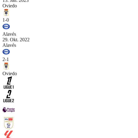
13. Jan. 2023
Oviedo
1-0
Alavés
29. Okt. 2022
Alavés
2-1
Oviedo