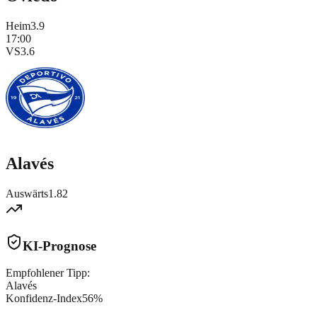
Heim
3.9
17:00
VS
3.6
Alavés
Auswärts
1.82
KI-Prognose
Empfohlener Tipp:
Alavés
Konfidenz-Index
56
%