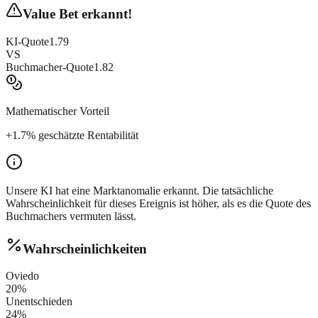
Value Bet erkannt!
KI-Quote
1.79
VS
Buchmacher-Quote
1.82
Mathematischer Vorteil
+
1.7
%
geschätzte Rentabilität
Unsere KI hat eine Marktanomalie erkannt. Die tatsächliche
Wahrscheinlichkeit für dieses Ereignis ist höher, als es die Quote des
Buchmachers vermuten lässt.
Wahrscheinlichkeiten
Oviedo
20
%
Unentschieden
24
%