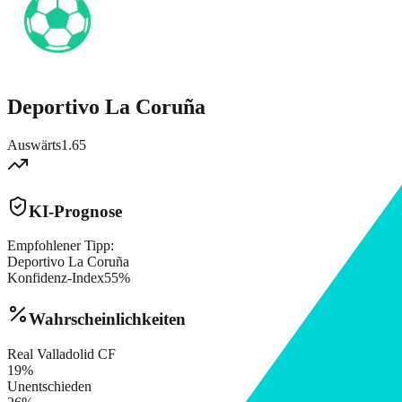
Deportivo La Coruña
Auswärts
1.65
KI-Prognose
Empfohlener Tipp:
Deportivo La Coruña
Konfidenz-Index
55
%
Wahrscheinlichkeiten
Real Valladolid CF
19
%
Unentschieden