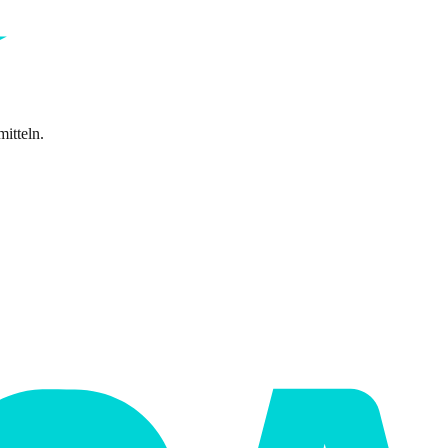
itteln.