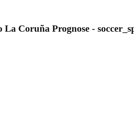
vo La Coruña Prognose - soccer_