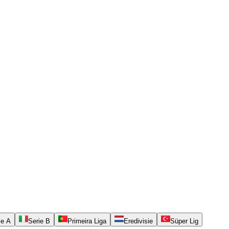
ie A
Serie B
Primeira Liga
Eredivisie
Süper Lig