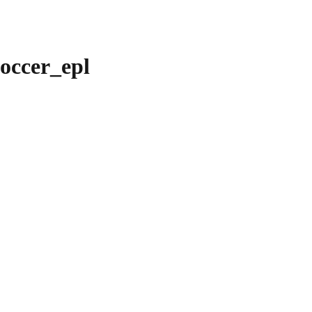
soccer_epl