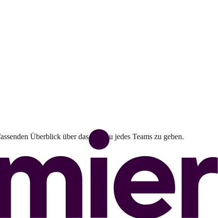
mfassenden Überblick über das Niveau jedes Teams zu geben.