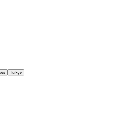
uês
Türkçe