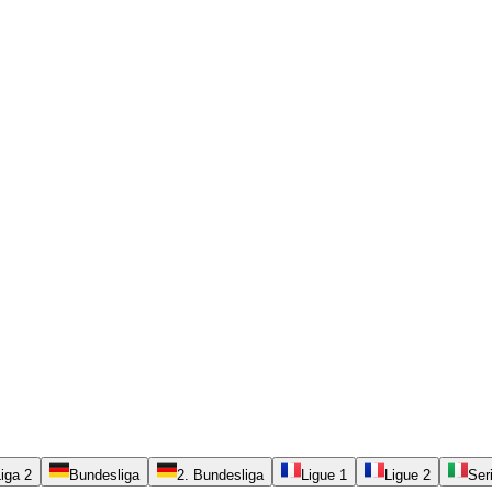
iga 2
Bundesliga
2. Bundesliga
Ligue 1
Ligue 2
Ser