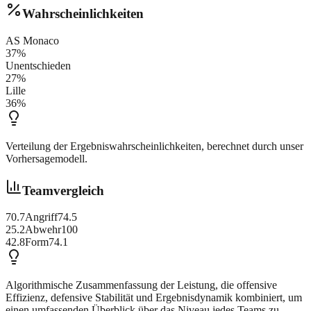
Wahrscheinlichkeiten
AS Monaco
37
%
Unentschieden
27
%
Lille
36
%
Verteilung der Ergebniswahrscheinlichkeiten, berechnet durch unser
Vorhersagemodell.
Teamvergleich
70.7
Angriff
74.5
25.2
Abwehr
100
42.8
Form
74.1
Algorithmische Zusammenfassung der Leistung, die offensive
Effizienz, defensive Stabilität und Ergebnisdynamik kombiniert, um
einen umfassenden Überblick über das Niveau jedes Teams zu