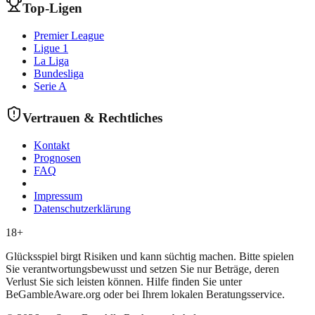
Top-Ligen
Premier League
Ligue 1
La Liga
Bundesliga
Serie A
Vertrauen & Rechtliches
Kontakt
Prognosen
FAQ
Impressum
Datenschutzerklärung
18+
Glücksspiel birgt Risiken und kann süchtig machen. Bitte spielen
Sie verantwortungsbewusst und setzen Sie nur Beträge, deren
Verlust Sie sich leisten können. Hilfe finden Sie unter
BeGambleAware.org oder bei Ihrem lokalen Beratungsservice.