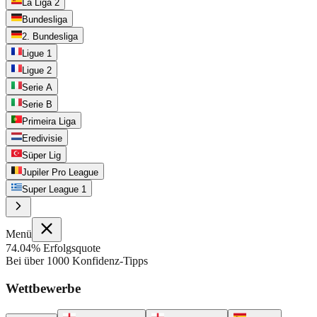
La Liga 2
Bundesliga
2. Bundesliga
Ligue 1
Ligue 2
Serie A
Serie B
Primeira Liga
Eredivisie
Süper Lig
Jupiler Pro League
Super League 1
Menü
74.04% Erfolgsquote
Bei über 1000 Konfidenz-Tipps
Wettbewerbe