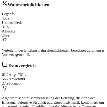
Wahrscheinlichkeiten
Leganés
45
%
Unentschieden
31
%
Albacete
24
%
Verteilung der Ergebniswahrscheinlichkeiten, berechnet durch unser
Vorhersagemodell.
Teamvergleich
62.2
Angriff
62.4
56.7
Abwehr
88
27.9
Form
50
Algorithmische Zusammenfassung der Leistung, die offensive
Effizienz, defensive Stabilität und Ergebnisdynamik kombiniert, um
einen umfassenden Überblick über das Niveau jedes Teams zu