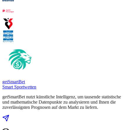
getSmart
Bet
Smart Sportwetten
getSmartBet nutzt künstliche Intelligenz, um tausende statistische
und mathematische Datenpunkte zu analysieren und Ihnen die
zuverlässigsten Prognosen auf dem Markt zu liefern.