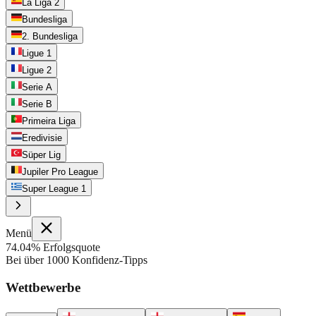
La Liga 2
Bundesliga
2. Bundesliga
Ligue 1
Ligue 2
Serie A
Serie B
Primeira Liga
Eredivisie
Süper Lig
Jupiler Pro League
Super League 1
Menü
74.04% Erfolgsquote
Bei über 1000 Konfidenz-Tipps
Wettbewerbe