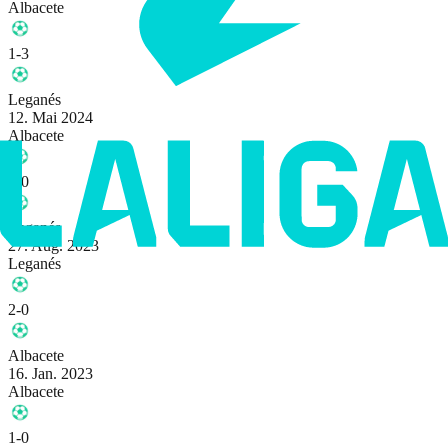
Albacete
1-3
Leganés
12. Mai 2024
Albacete
1-0
Leganés
27. Aug. 2023
Leganés
2-0
Albacete
16. Jan. 2023
Albacete
1-0