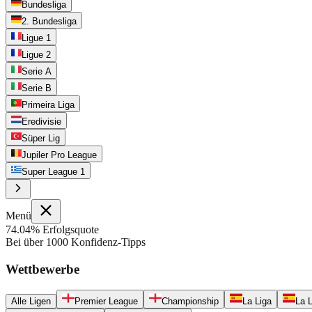
Bundesliga
2. Bundesliga
Ligue 1
Ligue 2
Serie A
Serie B
Primeira Liga
Eredivisie
Süper Lig
Jupiler Pro League
Super League 1
Menü
74.04% Erfolgsquote
Bei über 1000 Konfidenz-Tipps
Wettbewerbe
Alle Ligen
Premier League
Championship
La Liga
La L