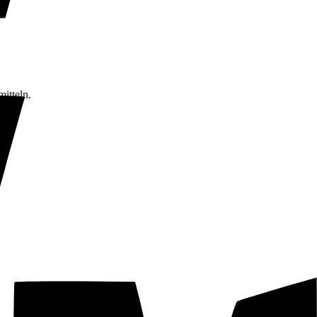
itteln.