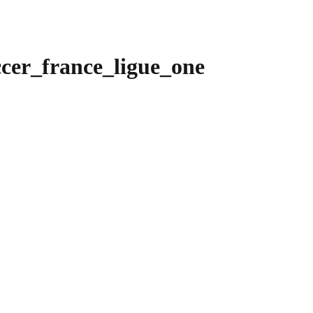
ccer_france_ligue_one