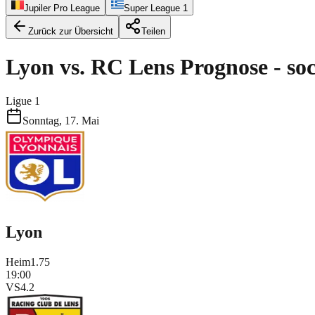
Jupiler Pro League
Super League 1
Zurück zur Übersicht
Teilen
Lyon vs. RC Lens Prognose - so
Ligue 1
Sonntag, 17. Mai
Lyon
Heim
1.75
19:00
VS
4.2