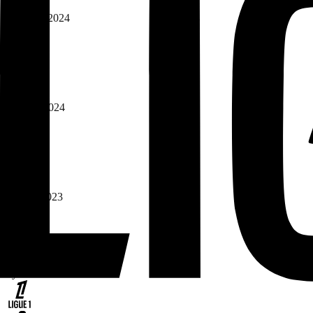
RC Lens
15. Sept. 2024
RC Lens
0-0
Lyon
3. März 2024
Lyon
0-3
RC Lens
2. Dez. 2023
RC Lens
3-2
Lyon