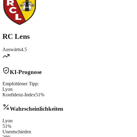
RC Lens
Auswärts
4.5
KI-Prognose
Empfohlener Tipp:
Lyon
Konfidenz-Index
51
%
Wahrscheinlichkeiten
Lyon
51
%
Unentschieden